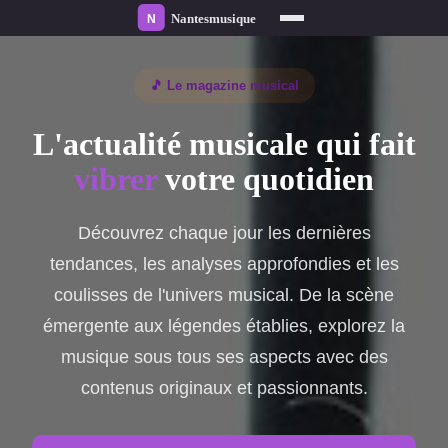
🎵 Le magazine musical
L'actualité musicale qui fait
vibrer
votre quotidien
Découvrez chaque jour les dernières
tendances, les analyses approfondies et les
coulisses de l'univers musical. De la scène
émergente aux légendes établies, explorez la
musique sous tous ses aspects avec des
contenus originaux et passionnants.